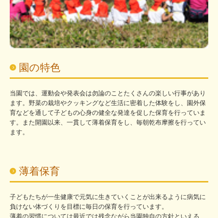
園の特色
当園では、運動会や発表会は勿論のことたくさんの楽しい行事があり
ます。野菜の栽培やクッキングなど生活に密着した体験をし、園外保
育などを通して子どもの心身の健全な発達を促した保育を行っていま
す。また開園以来、一貫して薄着保育をし、毎朝乾布摩擦を行ってい
ます。
薄着保育
子どもたちが一生健康で元気に生きていくことが出来るように病気に
負けない体づくりを目標に毎日の保育を行っています。
薄着の習慣については最近では残念ながら当園独自の方針といえる