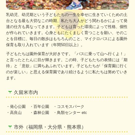
乳幼児、幼児期という子どもたちの一生を幸せに生きていくための土
台となる最も大切なこの時期、私たち大人がどう関わるかによって発
達の仕方も異なってきます。子どもは育った環境によって性格、個性
が作られていきます。心身ともにたくましく育つことを願い、そのこ
とを目標に、毎日の散歩はもちろんのこと、マイクロバスによる園外
保育も取り入れています（年間50日以上）。
子どもたちは園外保育が大好きです。「バスに乗って山へ行くよ！」
と言ったとたんに目が輝きます。この時、子どもたちの表情には「期
待」と「意欲」に満ちあふれています。子どもたちが「保育園に行く
のが楽しい」と思える保育園であり続けるように私たちは努めていき
ます。
久留米市内
・発心公園 ・百年公園 ・コスモスパーク
・高良山 ・森林公園 ・鳥類センター etc
市外（福岡県・大分県・熊本県）