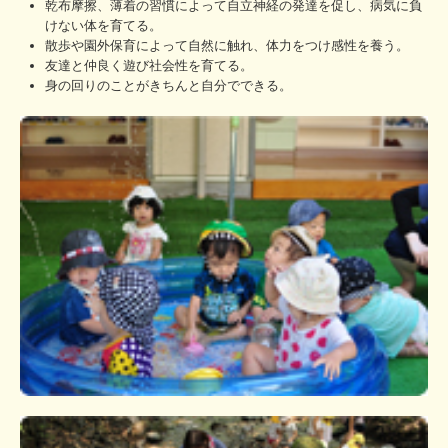
乾布摩擦、薄着の習慣によって自立神経の発達を促し、病気に負
職員紹介
けない体を育てる。
散歩や園外保育によって自然に触れ、体力をつけ感性を養う。
情報開示
友達と仲良く遊び社会性を育てる。
身の回りのことがきちんと自分でできる。
決算報告
苦情処理体制
規程
お問合せ
個人情報保護方針