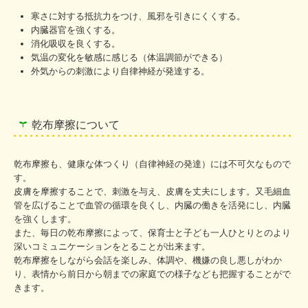
寒さに対する抵抗力をつけ、風邪を引きにくくする。
内臓器官を強くする。
消化吸収を良くする。
気温の変化を敏感に感じる（体温調節ができる）
外気からの刺激により自律神経が発達する。
乾布摩擦について
乾布摩擦も、健康な体つくり（自律神経の発達）には不可欠なもので
す。
皮膚を摩擦することで、刺激を与え、皮膚を丈夫にします。又毛細血
管を広げることで血管の循環を良くし、内臓の働きを活発にし、内臓
を強くします。
また、毎日の乾布摩擦によって、保育士と子ども一人ひとりとのより
深いコミュニケーションをとることが出来ます。
乾布摩擦をしながら会話を楽しみ、体調や、機嫌の良し悪しがわか
り、表情から前日から朝までの家庭での様子なども把握することがで
きます。