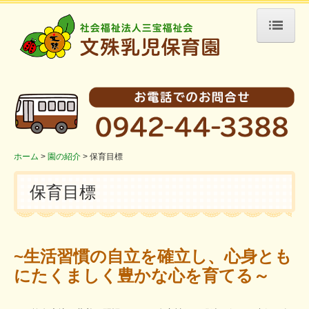
ホーム
園の紹介
保育目標
園の概要
アクセス
ホーム
園の紹介
保育目標
リンク
保育目標
園の生活
一日の過ごし方
~生活習慣の自立を確立し、心身とも
保育園の一年
にたくましく豊かな心を育てる～
採用情報
職員募集