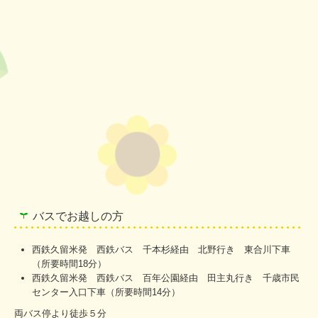
職員紹介
情報開示
決算報告
苦情処理体制
規程
お問合せ
個人情報保護方針
バスでお越しの方
西鉄久留米発 西鉄バス 千本杉経由 北野行き 東合川下車
（所要時間18分）
西鉄久留米発 西鉄バス 百年公園経由 田主丸行き 千歳市民
センター入口下車（所要時間14分）
両バス停より徒歩５分