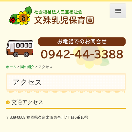
ホーム
園の紹介
保育目標
園の概要
アクセス
ホーム
園の紹介
アクセス
リンク
アクセス
園の生活
一日の過ごし方
交通アクセス
保育園の一年
〒839-0809 福岡県久留米市東合川7丁目6番10号
採用情報
職員募集