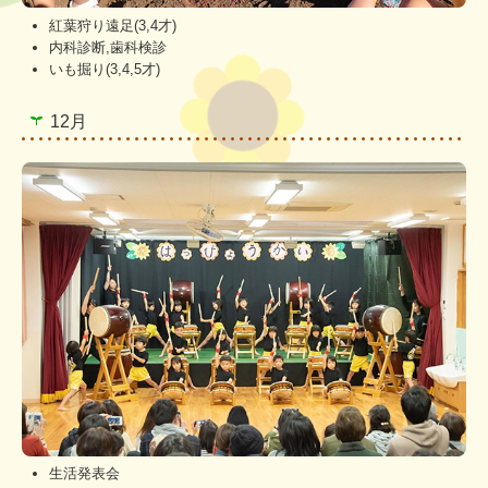
紅葉狩り遠足(3,4才)
内科診断,歯科検診
いも掘り(3,4,5才)
12月
生活発表会