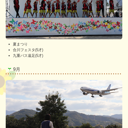
夏まつり
合川フェスタ(5才)
九重バス遠足(5才)
9月