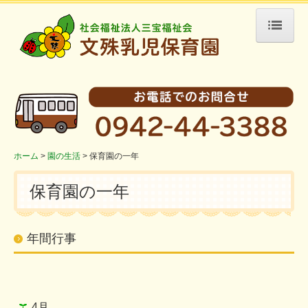
ホーム
園の紹介
保育目標
園の概要
アクセス
ホーム
園の生活
保育園の一年
リンク
保育園の一年
園の生活
一日の過ごし方
年間行事
保育園の一年
採用情報
職員募集
4月