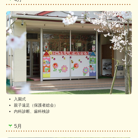
職員紹介
情報開示
決算報告
苦情処理体制
規程
お問合せ
個人情報保護方針
入園式
親子遠足（保護者総会）
内科診断、歯科検診
5月