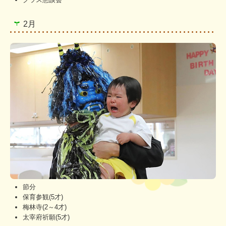
2月
節分
保育参観(5才)
梅林寺(2～4才)
太宰府祈願(5才)