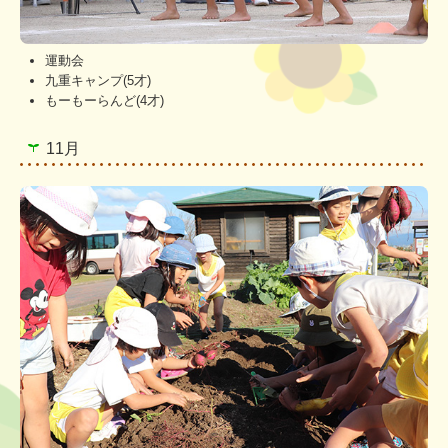
運動会
九重キャンプ(5才)
もーもーらんど(4才)
11月