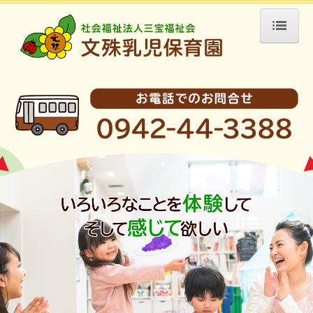
ホーム
園の紹介
保育目標
園の概要
アクセス
リンク
園の生活
一日の過ごし方
保育園の一年
採用情報
職員募集