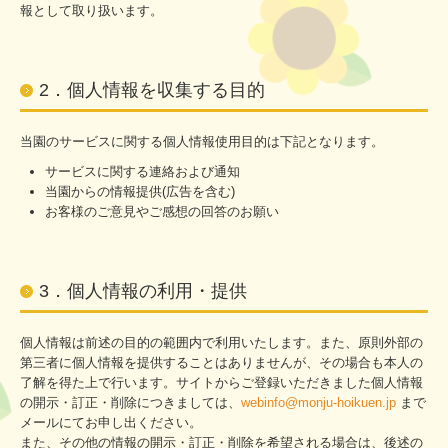
報として取り扱います。
職員紹介
情報開示
2．個人情報を収集する目的
決算報告
苦情処理体制
当園のサービスに関する個人情報使用目的は下記となります。
規程
サービスに関する連絡および通知
当園からの情報提供(広告を含む)
お問合せ
お客様のご意見やご感想の回答のお願い
個人情報保護方針
3．個人情報の利用・提供
個人情報は前述の目的の範囲内で利用いたします。また、原則外部の
第三者に個人情報を提供することはありませんが、その場合も本人の
了解を得た上で行います。サイトからご登録いただきました個人情報
の開示・訂正・削除につきましては、
webinfo@monju-hoikuen.jp
まで
メールにてお申し出ください。
また、その他の情報の開示・訂正・削除を希望される場合は、後述の